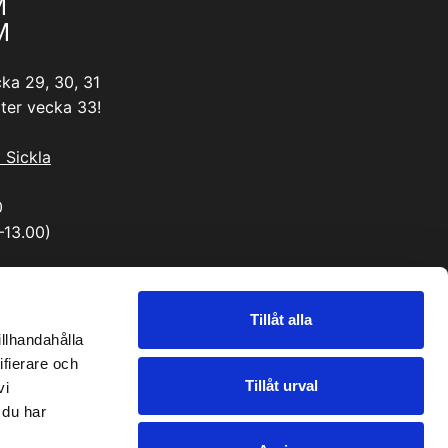
M
M
ka 29, 30, 31
ter vecka 33!
i Sickla
0
–13.00)
Tillåt alla
illhandahålla
ifierare och
Tillåt urval
vi
 du har