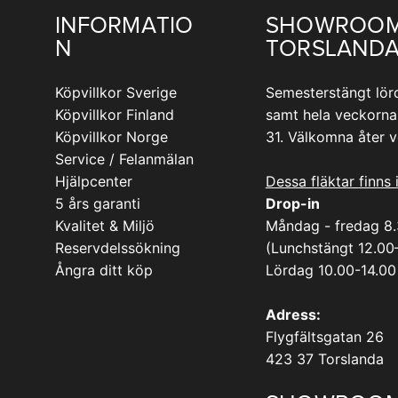
INFORMATIO
SHOWROO
N
TORSLAND
Köpvillkor Sverige
Semesterstängt lör
Köpvillkor Finland
samt hela veckorna
Köpvillkor Norge
31. Välkomna åter 
Service / Felanmälan
Hjälpcenter
Dessa fläktar finns 
5 års garanti
Drop-in
Kvalitet & Miljö
Måndag - fredag 8
Reservdelssökning
(Lunchstängt 12.00
Ångra ditt köp
Lördag 10.00-14.00
Adress:
Flygfältsgatan 26
423 37 Torslanda