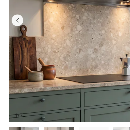
1
/
7