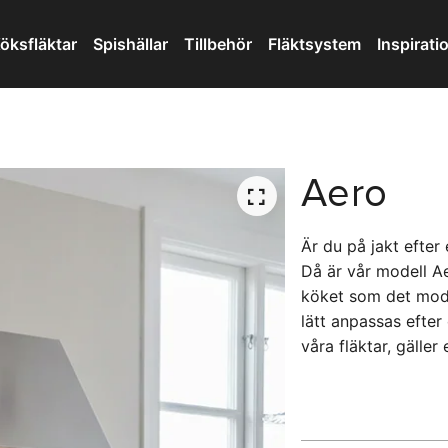
öksfläktar
Spishällar
Tillbehör
Fläktsystem
Inspirati
Aero
Är du på jakt efte
Då är vår modell Ae
köket som det mode
lätt anpassas efter 
våra fläktar, gäller 