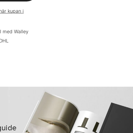
här kupan i
l med Walley
 DHL
guide