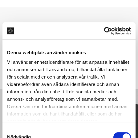
NYHETSBREV
Följ oss för inspiration, nyheter
om produkter och mycket mer.
Denna webbplats använder cookies
Vi använder enhetsidentifierare för att anpassa innehållet
SKICKA
och annonserna till användarna, tillhandahålla funktioner
för sociala medier och analysera vår trafik. Vi
vidarebefordrar även sådana identifierare och annan
information från din enhet till de sociala medier och
annons- och analysföretag som vi samarbetar med.
PRODUKTKATALOG
Dessa kan i sin tur kombinera informationen med annan
information som du har tillhandahållit eller som de har
Läs vår produktguide
samlat in när du har använt deras tjänster.
S
PRODUKTKATALOG
Nödvändig