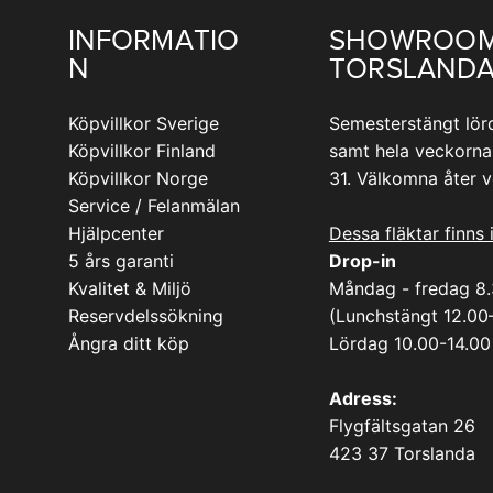
INFORMATIO
SHOWROO
N
TORSLAND
Köpvillkor Sverige
Semesterstängt lör
Köpvillkor Finland
samt hela veckorna
Köpvillkor Norge
31. Välkomna åter 
Service / Felanmälan
Hjälpcenter
Dessa fläktar finns 
5 års garanti
Drop-in
Kvalitet & Miljö
Måndag - fredag 8
Reservdelssökning
(Lunchstängt 12.00
Ångra ditt köp
Lördag 10.00-14.00
Adress:
Flygfältsgatan 26
423 37 Torslanda