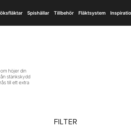
öksfläktar
Spishällar
Tillbehör
Fläktsystem
Inspirati
 som höjer din
 från stänkskydd
s till ett extra
FILTER