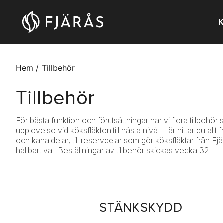
K
Hem
Tillbehör
Tillbehör
För bästa funktion och förutsättningar har vi flera tillbehör
upplevelse vid köksfläkten till nästa nivå. Här hittar du allt
och kanaldelar, till reservdelar som gör köksfläktar från Fjärå
hållbart val. Beställningar av tillbehör skickas vecka 32.
STÄNKSKYDD