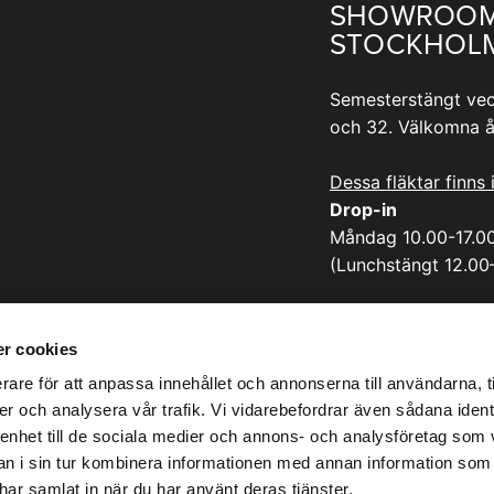
SHOWROO
STOCKHOL
Semesterstängt vec
och 32. Välkomna å
Dessa fläktar finns 
Drop-in
Måndag 10.00-17.0
(Lunchstängt 12.00
Adress:
Sicklastråket 25
r cookies
131 55 Nacka
rare för att anpassa innehållet och annonserna till användarna, t
er och analysera vår trafik. Vi vidarebefordrar även sådana ident
 enhet till de sociala medier och annons- och analysföretag som 
 i sin tur kombinera informationen med annan information som
e har samlat in när du har använt deras tjänster.