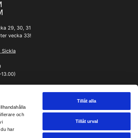
M
M
ka 29, 30, 31
ter vecka 33!
i Sickla
0
–13.00)
Tillåt alla
illhandahålla
ifierare och
Tillåt urval
vi
 du har