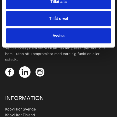
Tillåt alla
OM FJÄRÅS
Tillåt urval
Fjärås tillverkar svenskdesignade köksfläktar skapade med
omsorg och precision. Varje fläktkupa tillverkas för hand på
Avvisa
beställning i vår egen fabrik i Torslanda, unik i sitt slag och
anpassad efter dina önskemål. Oavsett stil eller
ventilationssystem ser vi till att fläkten passar perfekt i ditt
hem - utan att kompromissa med vare sig funktion eller
estetik.
INFORMATION
Köpvillkor Sverige
Köpvillkor Finland