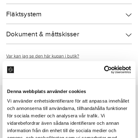
Fläktsystem
Dokument & måttskisser
Var kan jag se den här kupan i butik?
Trygg e-handel med Walley
Grön frakt via DHL
Denna webbplats använder cookies
Vi använder enhetsidentifierare för att anpassa innehållet
NYHETSBREV
och annonserna till användarna, tillhandahålla funktioner
Följ oss för inspiration, nyheter
för sociala medier och analysera vår trafik. Vi
om produkter och mycket mer.
vidarebefordrar även sådana identifierare och annan
information från din enhet till de sociala medier och
annons- och analysföretag som vi samarbetar med.