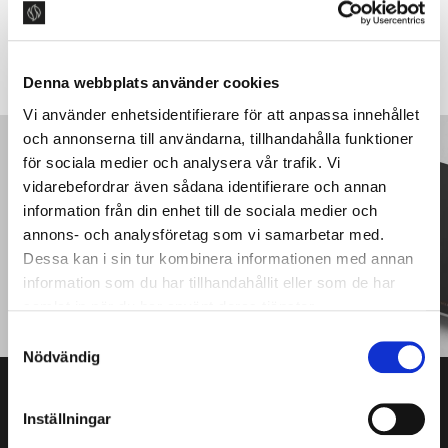
SKICKA
Denna webbplats använder cookies
Vi använder enhetsidentifierare för att anpassa innehållet
och annonserna till användarna, tillhandahålla funktioner
för sociala medier och analysera vår trafik. Vi
PRODUKTKATALOG
vidarebefordrar även sådana identifierare och annan
Läs vår produktguide
information från din enhet till de sociala medier och
annons- och analysföretag som vi samarbetar med.
Dessa kan i sin tur kombinera informationen med annan
PRODUKTKATALOG
information som du har tillhandahållit eller som de har
samlat in när du har använt deras tjänster.
S
Nödvändig
a
m
t
Inställningar
y