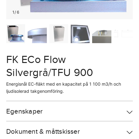
1
/
6
FK ECo Flow
Silvergrå/TFU 900
Energisnål EC-fläkt med en kapacitet på 1 100 m3/h och
ljudisolerad takgenomföring.
Egenskaper
Dokument & måttskisser