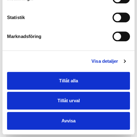
y
c
k
Statistik
e
s
Marknadsföring
v
a
l
Visa detaljer
Tillåt alla
Tillåt urval
FKT Betongpanna Svart
12 125 kr
Avvisa