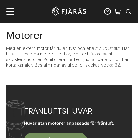
Motorer
Med en extern motor får du en tyst och effektiv köksfläkt. Här
hittar du externa motorer för tak, vind och fasad samt
skorstensmotorer. Kombinera med en ljuddämpare om du har
korta kanaler. Beställningar av tillbehör skickas vecka 32.
FRÅNLUFTSHUVAR
Huvar utan motorer anpassade för frånluft.