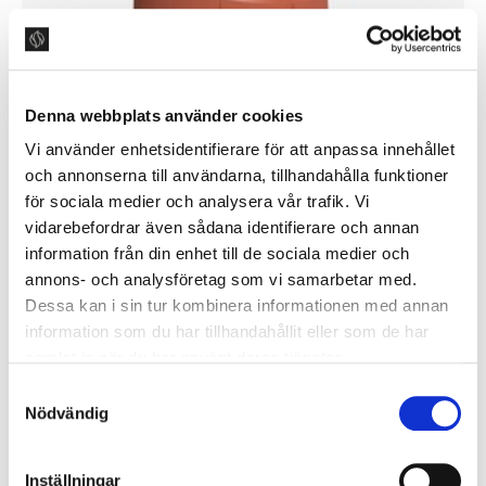
Denna webbplats använder cookies
Vi använder enhetsidentifierare för att anpassa innehållet
och annonserna till användarna, tillhandahålla funktioner
för sociala medier och analysera vår trafik. Vi
vidarebefordrar även sådana identifierare och annan
information från din enhet till de sociala medier och
annons- och analysföretag som vi samarbetar med.
Dessa kan i sin tur kombinera informationen med annan
FKS Tegelröd
information som du har tillhandahållit eller som de har
samlat in när du har använt deras tjänster.
10 125 kr
S
Nödvändig
a
m
t
Inställningar