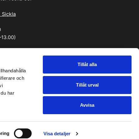
i Sickla
0
–13.00)
Tillåt alla
illhandahålla
ifierare och
Tillåt urval
vi
 du har
Avvisa
ring
Visa detaljer