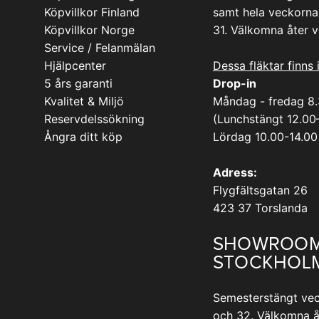
Köpvillkor Finland
samt hela veckorna
Köpvillkor Norge
31. Välkomna åter 
Service / Felanmälan
Hjälpcenter
Dessa fläktar finns 
5 års garanti
Drop-in
Kvalitet & Miljö
Måndag - fredag 8
Reservdelssökning
(Lunchstängt 12.00
Ångra ditt köp
Lördag 10.00-14.00
Adress:
Flygfältsgatan 26
423 37 Torslanda
SHOWROO
STOCKHOL
Semesterstängt vec
och 32. Välkomna å