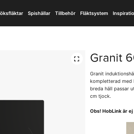
öksfläktar
Spishällar
Tillbehör
Fläktsystem
Inspirati
Granit 6
Granit induktionshä
kompletterad med Ho
breda häll passar u
cm tjock.
Obs! HobLink är ej