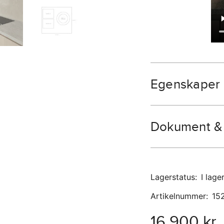
Egenskaper
Dokument & 
Lagerstatus
:
I lage
Artikelnummer
:
15
16 900 kr