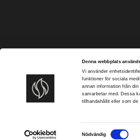
Denna webbplats använde
Vi använder enhetsidentifie
funktioner för sociala medi
annan information från din
samarbetar med. Dessa kan
tillhandahållit eller som d
©
2026
Fjärås
S
Nödvändig
a