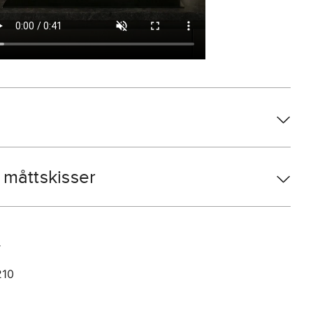
måttskisser
r
210