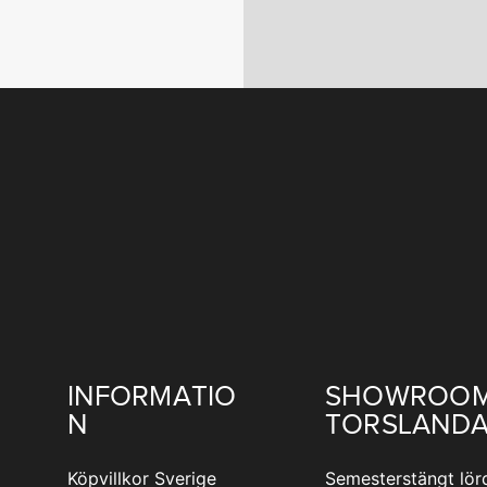
INFORMATIO
SHOWROO
N
TORSLAND
Köpvillkor Sverige
Semesterstängt lör