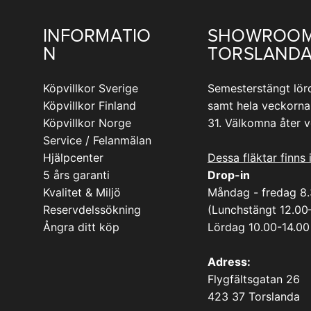
INFORMATIO
SHOWROO
N
TORSLAND
Köpvillkor Sverige
Semesterstängt lör
Köpvillkor Finland
samt hela veckorna
Köpvillkor Norge
31. Välkomna åter 
Service / Felanmälan
Hjälpcenter
Dessa fläktar finns 
5 års garanti
Drop-in
Kvalitet & Miljö
Måndag - fredag 8
Reservdelssökning
(Lunchstängt 12.00
Ångra ditt köp
Lördag 10.00-14.00
Adress:
Flygfältsgatan 26
423 37 Torslanda