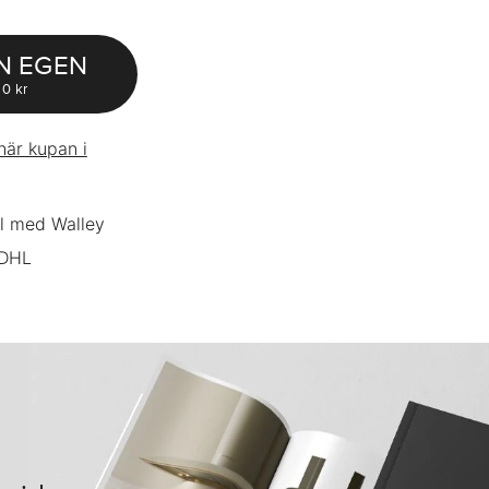
N EGEN
0 kr
här kupan i
l med Walley
 DHL