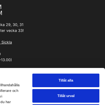
M
M
ka 29, 30, 31
ter vecka 33!
i Sickla
0
–13.00)
Tillåt alla
illhandahålla
ifierare och
Tillåt urval
vi
 du har