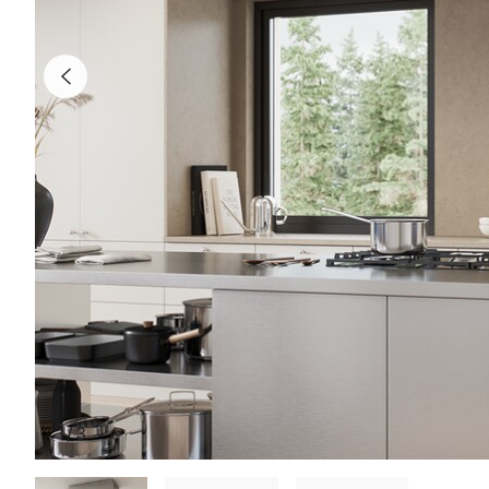
1
/
3