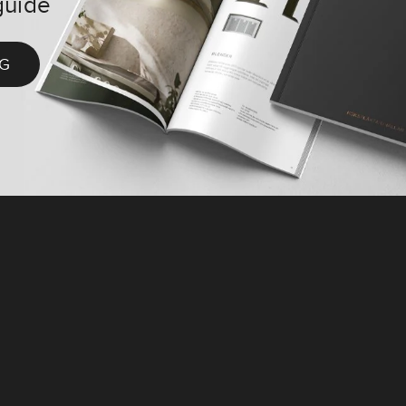
guide
G