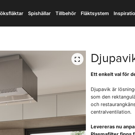
öksfläktar
Spishällar
Tillbehör
Fläktsystem
Inspirati
Djupavi
Ett enkelt val för d
Djupavik är lösning
som den rektangulär
och restaurangkänsla
centralventilation.
Levereras nu anpas
Plasmafilter finns 