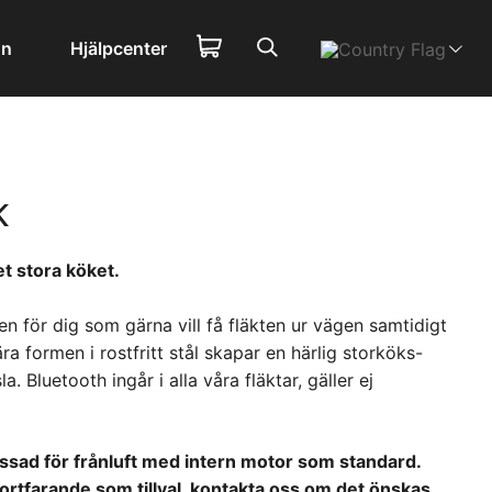
on
Hjälpcenter
k
et stora köket.
en för dig som gärna vill få fläkten ur vägen samtidigt
a formen i rostfritt stål skapar en härlig storköks-
. Bluetooth ingår i alla våra fläktar, gäller ej
sad för frånluft med intern motor som standard.
fortfarande som tillval, kontakta oss om det önskas.