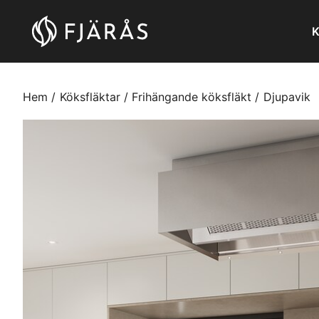
K
Hem
Köksfläktar
Frihängande köksfläkt
Djupavik