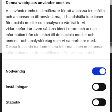
Denna webbplats använder cookies
PRODUKTKATALOG
Vi använder enhetsidentifierare för att anpassa innehållet
Läs vår produktguide
och annonserna till användarna, tillhandahålla funktioner
för sociala medier och analysera vår trafik. Vi
vidarebefordrar även sådana identifierare och annan
PRODUKTKATALOG
information från din enhet till de sociala medier och
annons- och analysföretag som vi samarbetar med.
Dessa kan i sin tur kombinera informationen med annan
information som du har tillhandahållit eller som de har
samlat in när du har använt deras tjänster.
S
Nödvändig
a
m
t
Inställningar
y
OM FJÄRÅS
c
k
Statistik
Fjärås tillverkar svenskdesignade köksfläktar skapade med
e
omsorg och precision. Varje fläktkupa tillverkas för hand på