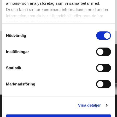
annons- och analysföretag som vi samarbetar med.
Dessa kan i sin tur kombinera informationen med annan
SKICKA
information som du har tillhandahållit eller som de har
samlat in när du har använt deras tjänster.
S
Nödvändig
a
m
PRODUKTKATALOG
t
Inställningar
Läs vår produktguide
y
c
k
Statistik
PRODUKTKATALOG
e
s
Marknadsföring
v
a
l
Visa detaljer