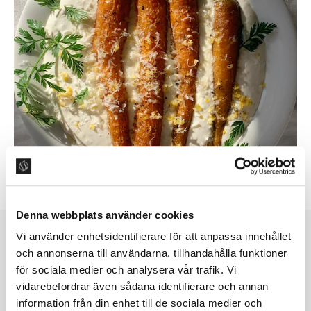
Denna webbplats använder cookies
Vi använder enhetsidentifierare för att anpassa innehållet
NYHETSBREV
och annonserna till användarna, tillhandahålla funktioner
för sociala medier och analysera vår trafik. Vi
Följ oss för inspiration, nyheter
vidarebefordrar även sådana identifierare och annan
om produkter och mycket mer.
information från din enhet till de sociala medier och