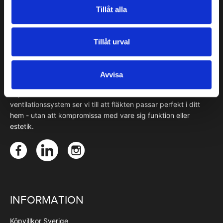
Tillåt alla
OM FJÄRÅS
Tillåt urval
Fjärås tillverkar svenskdesignade köksfläktar skapade med
omsorg och precision. Varje fläktkupa tillverkas för hand på
Avvisa
beställning i vår egen fabrik i Torslanda, unik i sitt slag och
anpassad efter dina önskemål. Oavsett stil eller
ventilationssystem ser vi till att fläkten passar perfekt i ditt
hem - utan att kompromissa med vare sig funktion eller
estetik.
INFORMATION
Köpvillkor Sverige