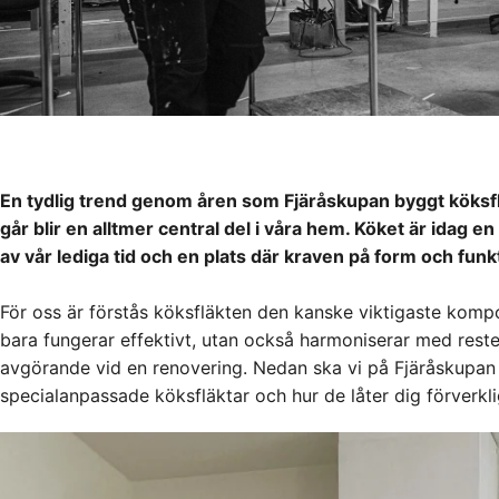
En tydlig trend genom åren som Fjäråskupan byggt köksflä
går blir en alltmer central del i våra hem. Köket är idag en
av vår lediga tid och en plats där kraven på form och fun
För oss är förstås köksfläkten den kanske viktigaste komp
bara fungerar effektivt, utan också harmoniserar med rest
avgörande vid en renovering. Nedan ska vi på Fjäråskupan
specialanpassade köksfläktar och hur de låter dig förverk