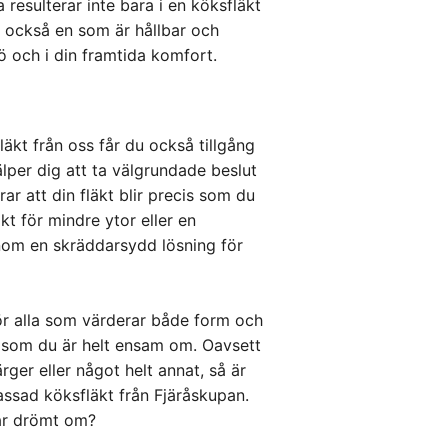
esulterar inte bara i en köksfläkt
n också en som är hållbar och
jö och i din framtida komfort.
äkt från oss får du också tillgång
älper dig att ta välgrundade beslut
rar att din fläkt blir precis som du
t för mindre ytor eller en
enom en skräddarsydd lösning för
för alla som värderar både form och
ö som du är helt ensam om. Oavsett
ger eller något helt annat, så är
assad köksfläkt från Fjäråskupan.
ar drömt om?