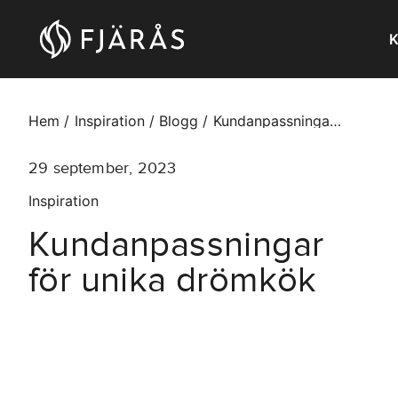
K
Hem
Inspiration
Blogg
Kundanpassningar för unika drömkök
29
september
,
2023
Inspiration
Kundanpassningar
för unika drömkök