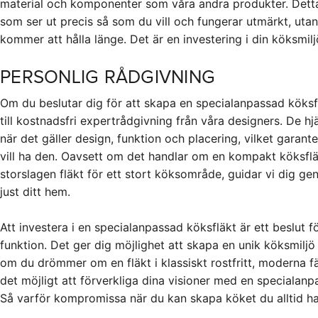
material och komponenter som våra andra produkter. Detta r
som ser ut precis så som du vill och fungerar utmärkt, uta
kommer att hålla länge. Det är en investering i din köksmil
PERSONLIG RÅDGIVNING
Om du beslutar dig för att skapa en specialanpassad köksfl
till kostnadsfri expertrådgivning från våra designers. De hj
när det gäller design, funktion och placering, vilket garante
vill ha den. Oavsett om det handlar om en kompakt köksfläk
storslagen fläkt för ett stort köksområde, guidar vi dig g
just ditt hem.
Att investera i en specialanpassad köksfläkt är ett beslut 
funktion. Det ger dig möjlighet att skapa en unik köksmilj
om du drömmer om en fläkt i klassiskt rostfritt, moderna fär
det möjligt att förverkliga dina visioner med en specialanp
Så varför kompromissa när du kan skapa köket du alltid h