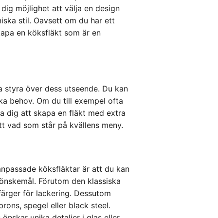
dig möjlighet att välja en design
ska stil. Oavsett om du har ett
kapa en köksfläkt som är en
T
 styra över dess utseende. Du kan
ika behov. Om du till exempel ofta
a dig att skapa en fläkt med extra
ett vad som står på kvällens meny.
npassade köksfläktar är att du kan
 önskemål. Förutom den klassiska
l färger för lackering. Dessutom
brons, spegel eller black steel.
önskar unika detaljer i glas eller