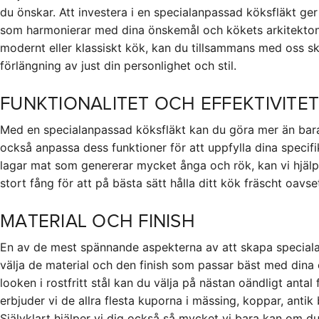
du önskar. Att investera i en specialanpassad köksfläkt ger 
som harmonierar med dina önskemål och kökets arkitektoni
modernt eller klassiskt kök, kan du tillsammans med oss s
förlängning av just din personlighet och stil.
FUNKTIONALITET OCH EFFEKTIVITE
Med en specialanpassad köksfläkt kan du göra mer än bara
också anpassa dess funktioner för att uppfylla dina specif
lagar mat som genererar mycket ånga och rök, kan vi hjälp
stort fång för att på bästa sätt hålla ditt kök fräscht oavs
MATERIAL OCH FINISH
En av de mest spännande aspekterna av att skapa speciala
välja de material och den finish som passar bäst med dina
looken i rostfritt stål kan du välja på nästan oändligt anta
erbjuder vi de allra flesta kuporna i mässing, koppar, antik 
Självklart hjälper vi dig också så mycket vi bara kan om du 