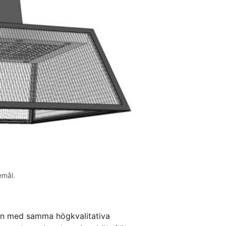
emål.
den med samma högkvalitativa