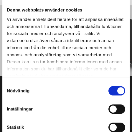
Denna webbplats använder cookies
Vi använder enhetsidentifierare för att anpassa innehållet
PRODUKTKATALOG
och annonserna till användarna, tillhandahålla funktioner
Läs vår produktguide
för sociala medier och analysera vår trafik. Vi
vidarebefordrar även sådana identifierare och annan
information från din enhet till de sociala medier och
PRODUKTKATALOG
annons- och analysföretag som vi samarbetar med.
Dessa kan i sin tur kombinera informationen med annan
information som du har tillhandahållit eller som de har
samlat in när du har använt deras tjänster.
S
Nödvändig
a
m
t
Inställningar
y
c
OM FJÄRÅS
k
Statistik