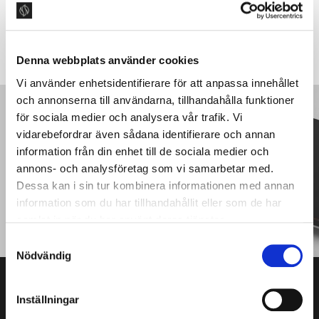
SKICKA
Denna webbplats använder cookies
Vi använder enhetsidentifierare för att anpassa innehållet
och annonserna till användarna, tillhandahålla funktioner
för sociala medier och analysera vår trafik. Vi
PRODUKTKATALOG
vidarebefordrar även sådana identifierare och annan
Läs vår produktguide
information från din enhet till de sociala medier och
annons- och analysföretag som vi samarbetar med.
Dessa kan i sin tur kombinera informationen med annan
PRODUKTKATALOG
information som du har tillhandahållit eller som de har
samlat in när du har använt deras tjänster.
S
Nödvändig
a
m
t
Inställningar
y